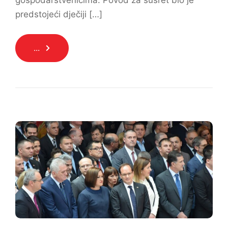
gospodarstvenicima. Povod za susret bio je
predstojeći dječiji […]
...