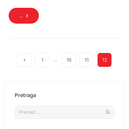
...
1
...
10
11
12
Pretraga