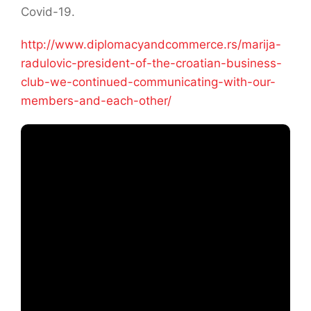
Covid-19.
http://www.diplomacyandcommerce.rs/marija-
radulovic-president-of-the-croatian-business-
club-we-continued-communicating-with-our-
members-and-each-other/