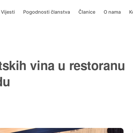
Vijesti
Pogodnosti članstva
Članice
O nama
K
tskih vina u restoranu
du