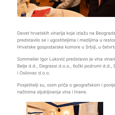
Devet hrvatskih vinarija koje izlažu na Beogr
predstavilo se i ugostiteljima i medijima u rest
Hrvatske gospodarske komore u Srbiji, u četvrta
Sommelier Igor Luković predstavio je vina vinari
Belje d.d., Degrassi d.o.o., Iločki podrumi d.d.
i Osilovac d.o.o.
Posjetitelji su, osim priča o geografskom i povije
načinima sljubljivanja vina i hrane.