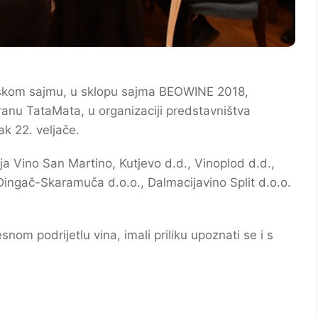
adskom sajmu, u sklopu sajma BEOWINE 2018,
oranu TataMata, u organizaciji predstavništva
k 22. veljače.
ja Vino San Martino, Kutjevo d.d., Vinoplod d.d.,
, Dingač-Skaramuča d.o.o., Dalmacijavino Split d.o.o.
snom podrijetlu vina, imali priliku upoznati se i s