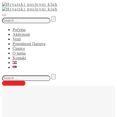
Search
for:
Početna
Aktivnosti
Vesti
Pogodnosti članstva
Članice
O nama
Kontakt
Search
for:
Postanite član