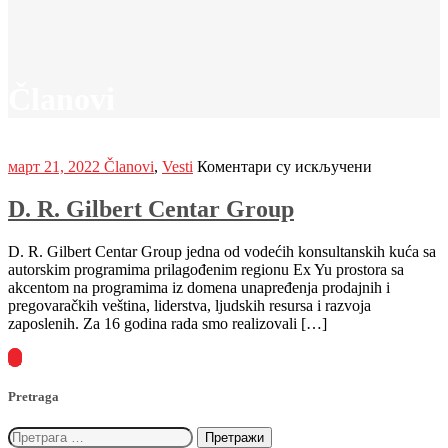
Članovi
на
март 21, 2022
Članovi
,
Vesti
Коментари су искључени
D.
R.
D. R. Gilbert Centar Group
Gilbert
Centar
D. R. Gilbert Centar Group jedna od vodećih konsultanskih kuća sa
Group
autorskim programima prilagođenim regionu Ex Yu prostora sa
akcentom na programima iz domena unapređenja prodajnih i
pregovaračkih veština, liderstva, ljudskih resursa i razvoja
zaposlenih. Za 16 godina rada smo realizovali […]
...
Pretraga
Претрага