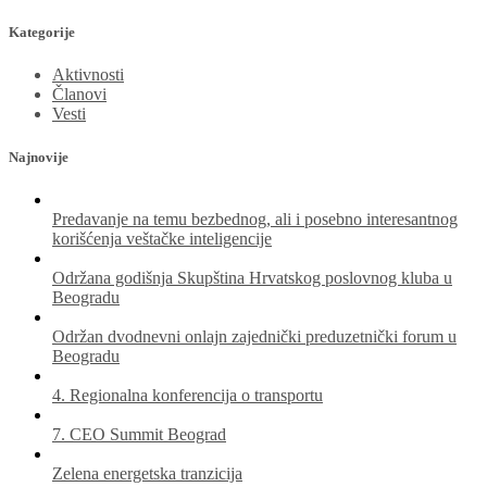
за:
Kategorije
Aktivnosti
Članovi
Vesti
Najnovije
Predavanje na temu bezbednog, ali i posebno interesantnog
korišćenja veštačke inteligencije
Održana godišnja Skupština Hrvatskog poslovnog kluba u
Beogradu
Održan dvodnevni onlajn zajednički preduzetnički forum u
Beogradu
4. Regionalna konferencija o transportu
7. CEO Summit Beograd
Zelena energetska tranzicija