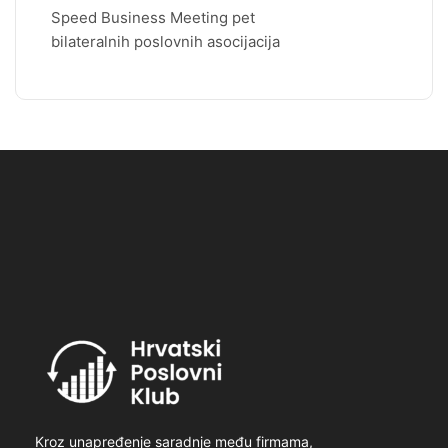
Speed Business Meeting pet
bilateralnih poslovnih asocijacija
Kroz unapređenje saradnje među firmama,