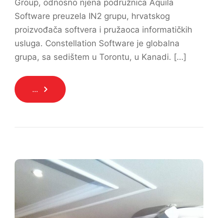
Group, odnosno njena podružnica Aquila
Software preuzela IN2 grupu, hrvatskog
proizvođača softvera i pružaoca informatičkih
usluga. Constellation Software je globalna
grupa, sa sedištem u Torontu, u Kanadi. […]
...