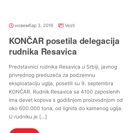
новембар 3, 2016
Vesti
KONČAR posetila delegacija
rudnika Resavica
Predstavnici rudnika Resavica u Srbiji, javnog
privrednog preduzeća za podzemnu
eksploataciju uglja, posetili su 9. septembra
KONČAR. Rudnik Resavica sa 4100 zaposlenih
ima devet kopova s godišnjom proizvodnjom od
oko 600.000 tona, od lignita do kamenog uglja.
U rudniku je […]