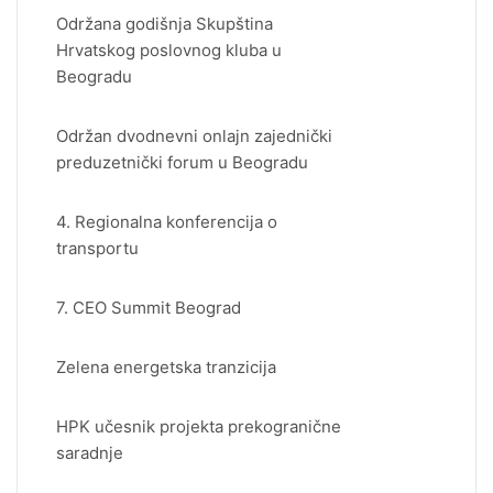
Održana godišnja Skupština
Hrvatskog poslovnog kluba u
Beogradu
Održan dvodnevni onlajn zajednički
preduzetnički forum u Beogradu
4. Regionalna konferencija o
transportu
7. CEO Summit Beograd
Zelena energetska tranzicija
HPK učesnik projekta prekogranične
saradnje