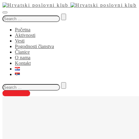
Search
for:
Početna
Aktivnosti
Vesti
Pogodnosti članstva
Članice
O nama
Kontakt
Search
for:
Postanite član