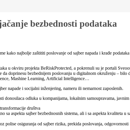
a jačanje bezbednosti podataka
 kako najbolje zaštititi poslovanje od sajber napada i krađe podataka k
aka u okviru projekta BeRiskProtected, a pokrenuli su je portali Sveoosi
le da doprinesu bezbednijem poslovanju u digitalnom okruženju – bilo d
ience, Mashine Learning, Artificial Intelligence…
ajber napade i socijalni inženjering, nameru ili nemarnost zaposlenih.
svesti donosilaca odluka u kompanijama, lokalnim samoupravama, javnim 
 transformacije društva
a aspekta sajber bezbednosnih sistema, ali i sa aspekta kvaliteta u sa
kroz polise osiguranja od sajber rizika, prekida poslovanja, odgovornost