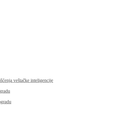
šćenja veštačke inteligencije
gradu
ogradu