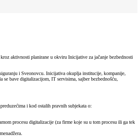
roz aktivnosti planirane u okviru Inicijative za jačanje bezbednosti
guranju i Sveonovcu. Inicijativa okuplja institucije, kompanije,
a se bave digitalizacijom, IT servisima, sajber bezbednošću,
preduzećima i kod ostalih pravnih subjekata o:
mom procesu digitalizacije (za firme koje su u tom procesu ili ga tek
i menadžera.