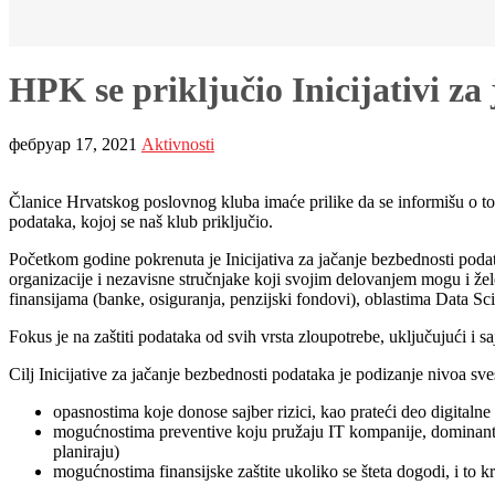
HPK se priključio Inicijativi z
фебруар 17, 2021
Aktivnosti
Članice Hrvatskog poslovnog kluba imaće prilike da se informišu o tome
podataka, kojoj se naš klub priključio.
Početkom godine pokrenuta je Inicijativa za jačanje bezbednosti podat
organizacije i nezavisne stručnjake koji svojim delovanjem mogu i že
finansijama (banke, osiguranja, penzijski fondovi), oblastima Data Sc
Fokus je na zaštiti podataka od svih vrsta zloupotrebe, uključujući i s
Cilj Inicijative za jačanje bezbednosti podataka je podizanje nivoa 
opasnostima koje donose sajber rizici, kao prateći deo digitalne
mogućnostima preventive koju pružaju IT kompanije, dominantno s
planiraju)
mogućnostima finansijske zaštite ukoliko se šteta dogodi, i to 