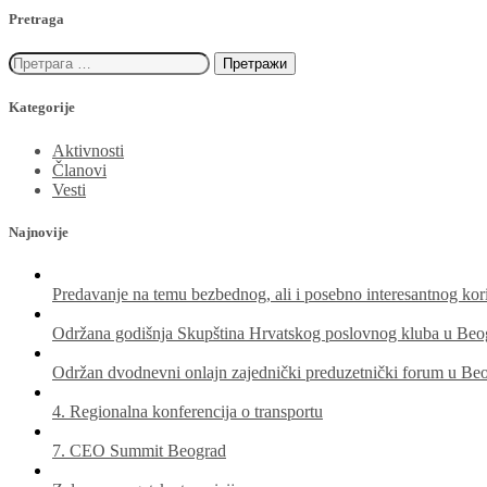
Pretraga
Претрага
за:
Kategorije
Aktivnosti
Članovi
Vesti
Najnovije
Predavanje na temu bezbednog, ali i posebno interesantnog kori
Održana godišnja Skupština Hrvatskog poslovnog kluba u Beo
Održan dvodnevni onlajn zajednički preduzetnički forum u Be
4. Regionalna konferencija o transportu
7. CEO Summit Beograd