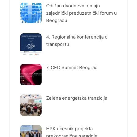
Održan dvodnevni onlajn
zajednički preduzetnički forum u
Beogradu
4. Regionalna konferencija o
transportu
7. CEO Summit Beograd
Zelena energetska tranzicija
HPK učesnik projekta
prekogranične saradnje