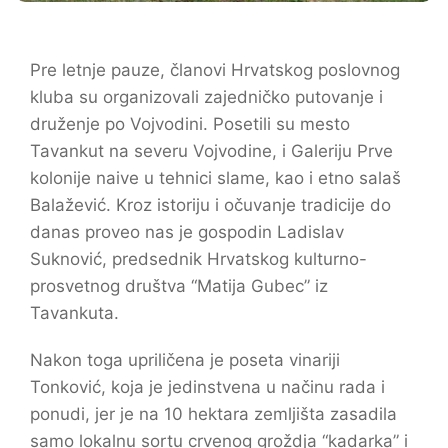
Pre letnje pauze, članovi Hrvatskog poslovnog
kluba su organizovali zajedničko putovanje i
druženje po Vojvodini. Posetili su mesto
Tavankut na severu Vojvodine, i Galeriju Prve
kolonije naive u tehnici slame, kao i etno salaš
Balažević. Kroz istoriju i očuvanje tradicije do
danas proveo nas je gospodin Ladislav
Suknović, predsednik Hrvatskog kulturno-
prosvetnog društva “Matija Gubec” iz
Tavankuta.
Nakon toga upriličena je poseta vinariji
Tonković, koja je jedinstvena u načinu rada i
ponudi, jer je na 10 hektara zemljišta zasadila
samo lokalnu sortu crvenog groždja “kadarka” i