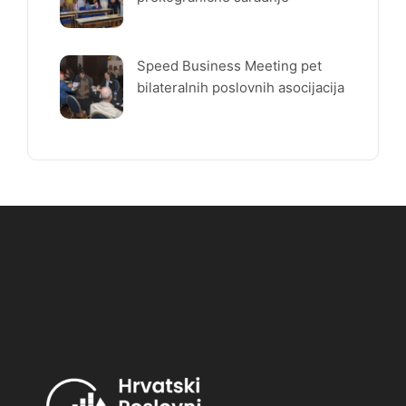
Speed Business Meeting pet
bilateralnih poslovnih asocijacija