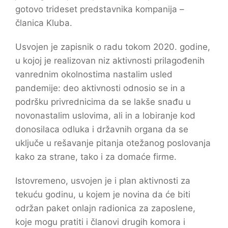
gotovo trideset predstavnika kompanija –
članica Kluba.
Usvojen je zapisnik o radu tokom 2020. godine,
u kojoj je realizovan niz aktivnosti prilagođenih
vanrednim okolnostima nastalim usled
pandemije: deo aktivnosti odnosio se in a
podršku privrednicima da se lakše snađu u
novonastalim uslovima, ali in a lobiranje kod
donosilaca odluka i državnih organa da se
uključe u rešavanje pitanja otežanog poslovanja
kako za strane, tako i za domaće firme.
Istovremeno, usvojen je i plan aktivnosti za
tekuću godinu, u kojem je novina da će biti
održan paket onlajn radionica za zaposlene,
koje mogu pratiti i članovi drugih komora i