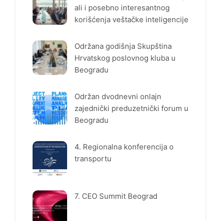
ali i posebno interesantnog
korišćenja veštačke inteligencije
Održana godišnja Skupština
Hrvatskog poslovnog kluba u
Beogradu
Održan dvodnevni onlajn
zajednički preduzetnički forum u
Beogradu
4. Regionalna konferencija o
transportu
7. CEO Summit Beograd