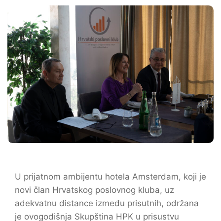
U prijatnom ambijentu hotela Amsterdam, koji je
novi član Hrvatskog poslovnog kluba, uz
adekvatnu distance između prisutnih, održana
je ovogodišnja Skupština HPK u prisustvu