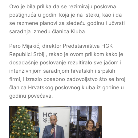
Ovo je bila prilika da se rezimiraju poslovna
postignuća u godini koja je na isteku, kao i da
se razmene planovi za sledeću godinu i učvrsti
saradnja između članica Kluba.
Pero Mijakić, direktor Predstavništva HGK
Republici Srbiji, rekao je ovom prilikom kako je
dosadašnje poslovanje rezultiralo sve jačom i
intenzivnijom saradnjom hrvatskih i srpskih
firmi, i izrazio posebno zadovoljstvo što se broj
članica Hrvatskog poslovnog kluba iz godine u
godinu povećava.