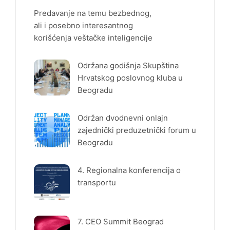
Predavanje na temu bezbednog,
ali i posebno interesantnog
korišćenja veštačke inteligencije
Održana godišnja Skupština
Hrvatskog poslovnog kluba u
Beogradu
Održan dvodnevni onlajn
zajednički preduzetnički forum u
Beogradu
4. Regionalna konferencija o
transportu
7. CEO Summit Beograd